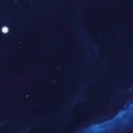
为避免瓜农因天灾遭受更多经济损失，
开云电子(中国)总部王总