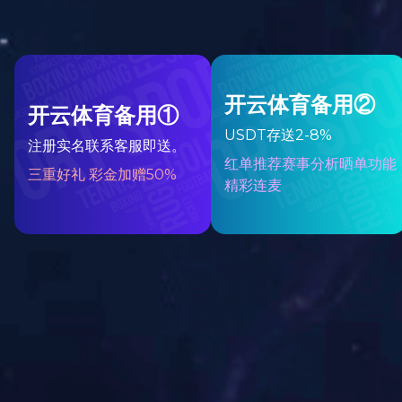
访问量：
0
详情