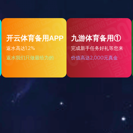
2022年6月14日夜间，
清苑区遭遇强对流天气袭击，
出现了罕见强冰雹、暴雨、大风多种气象交织恶劣天气。
一场突如其来的冰雹
震碎了清苑区万亩西瓜，
使广大瓜农蒙受了巨大的经济损失。