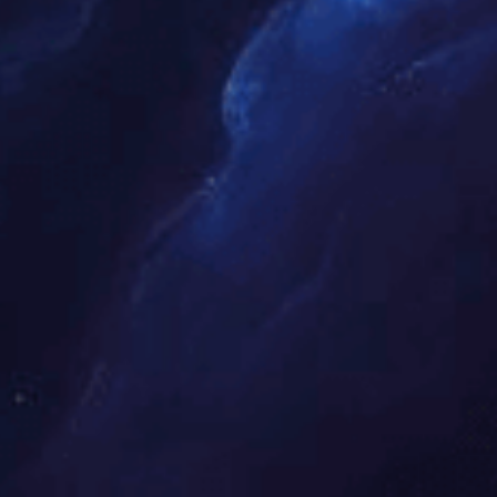
第一时间带领员工赶赴瓜田帮助瓜农摘瓜
并采购受损的西瓜10000斤。